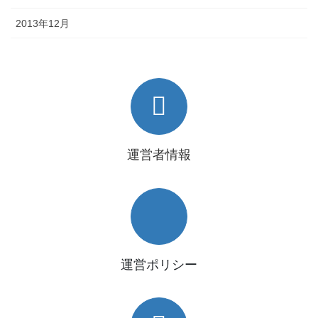
2013年12月
運営者情報
運営ポリシー