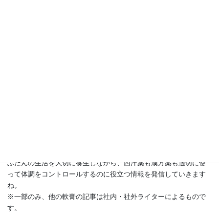
りょうこ
薬食アドバイザー。
お薬の専門家である薬剤師として、また漢方薬の発祥の地、中国
の医学（中医学）を学んだ国際中医師として、活動しています。
健康な毎日を過ごすためには、食事、睡眠、お通じが大切。
ふだんの生活を大切に養生しながら、西洋薬も漢方薬も適切に使
って体調をコントロールするのに役立つ情報を発信していきます
ね。
※一部のみ、他の軟膏の記事は社内・社外ライターによるもので
す。